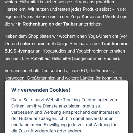
weitere Hilfsmittel beziehen wir gezielt von ausgewählten
Herstellern. Wir nutzen und testen jedes Produkt selbst – in der
eigenen Praxis ebenso wie in den Yoga-Kursen und Workshops,
die wir in
Rothenburg ob der Tauber
unterrichten.
Neben dem Shop bieten wir wöchentlichen Yoga-Unterricht (vor
Ort und online) sowie mehrtägige Seminare in der
Tradition von
B.K.S.-Iyengar
an. Yogastudios und Yogalehrer:innen erhalten
bei uns 10 % Rabatt auf Hilfsmittel (ausgenommen Bücher).
Versand innerhalb Deutschlands, in die EU, die Schweiz,
Norwegen, Großbritannien und
weitere Länder
. Ihr könnt eure
Yoga-Hilfsmittel bequem online bestellen oder nach Absprache
Wir verwenden Cookies!
direkt bei uns im Lager abholen. Bei Fragen oder
Diese Seite nutzt Website Tracking-Technologien von
Beratungswunsch meldet euch gerne.
Dritten, um ihre Dienste anzubieten, stetig zu
verbessern und Werbung entsprechend der Interessen
der Nutzer anzuzeigen. Ich bin damit einverstanden
und kann meine Einwilligung jederzeit mit Wirkung für
KONTAKT
die Zukunft widerrufen oder ändern.