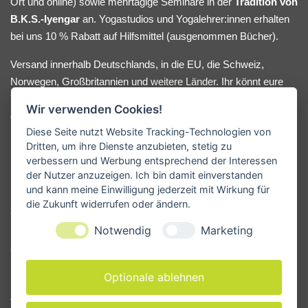
Ort und online) sowie mehrtägige Seminare in der
Tradition von
B.K.S.-Iyengar
an. Yogastudios und Yogalehrer:innen erhalten
bei uns 10 % Rabatt auf Hilfsmittel (ausgenommen Bücher).
Versand innerhalb Deutschlands, in die EU, die Schweiz,
Norwegen, Großbritannien und
weitere Länder
. Ihr könnt eure
Yoga-Hilfsmittel bequem online bestellen oder nach Absprache
Wir verwenden Cookies!
direkt bei uns im Lager abholen. Bei Fragen oder
Diese Seite nutzt Website Tracking-Technologien von
Beratungswunsch meldet euch gerne.
Dritten, um ihre Dienste anzubieten, stetig zu
verbessern und Werbung entsprechend der Interessen
der Nutzer anzuzeigen. Ich bin damit einverstanden
und kann meine Einwilligung jederzeit mit Wirkung für
KONTAKT
die Zukunft widerrufen oder ändern.
Yogamanufaktur - Andreas Kunze
Notwendig
Marketing
Erbsengäßchen 4
91541 Rothenburg ob der Tauber
Deutschland
Optionale ablehnen
Tel. +49 171 33 28 962