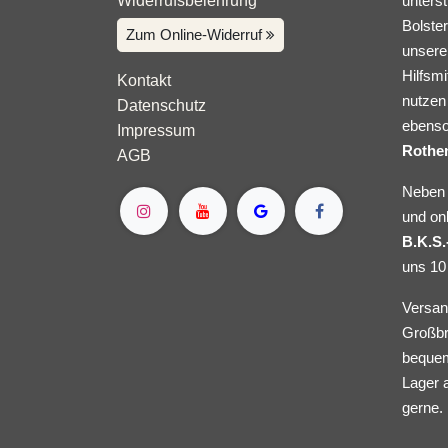
Widerrufsbelehrung
unters
Bolster
Zum Online-Widerruf
unserer
Hilfsmi
Kontakt
nutzen 
Datenschutz
ebenso
Impressum
Rothe
AGB
Neben 
und on
B.K.S.
uns 10
Versan
Großbr
bequem
Lager 
gerne.