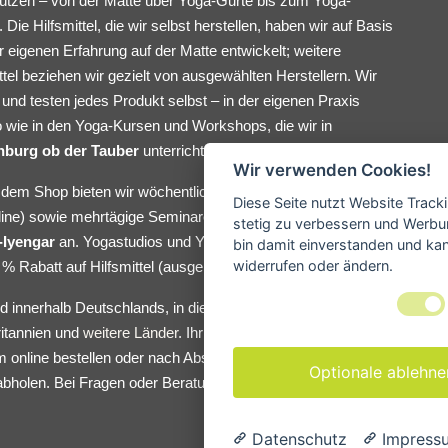
tützen – von der Matte über Yoga-Gurte bis zum Yoga-
. Die Hilfsmittel, die wir selbst herstellen, haben wir auf Basis
 eigenen Erfahrung auf der Matte entwickelt; weitere
ttel beziehen wir gezielt von ausgewählten Herstellern. Wir
und testen jedes Produkt selbst – in der eigenen Praxis
 wie in den Yoga-Kursen und Workshops, die wir in
nburg ob der Tauber
unterrichten.
Wir verwenden Cookies!
dem Shop bieten wir wöchentlichen Yoga-Unterricht (vor Ort
Diese Seite nutzt Website Track
line) sowie mehrtägige Seminare in der
Tradition von
stetig zu verbessern und Werbu
-Iyengar
an. Yogastudios und Yogalehrer:innen erhalten bei
bin damit einverstanden und kann
widerrufen oder ändern.
 % Rabatt auf Hilfsmittel (ausgenommen Bücher).
d innerhalb Deutschlands, in die EU, die Schweiz, Norwegen,
itannien und
weitere Länder
. Ihr könnt eure Yoga-Hilfsmittel
 online bestellen oder nach Absprache direkt bei uns im
Optionale ablehne
abholen. Bei Fragen oder Beratungswunsch meldet euch
Datenschutz
Impress