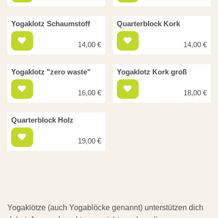
Yogaklotz Schaumstoff
Quarterblock Kork
14,00
€
14,00
€
Yogaklotz "zero waste"
Yogaklotz Kork groß
16,00
€
18,00
€
Quarterblock Holz
19,00
€
Yogaklötze (auch Yogablöcke genannt) unterstützen dich