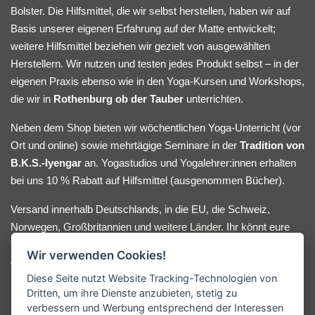
Bolster. Die Hilfsmittel, die wir selbst herstellen, haben wir auf
Basis unserer eigenen Erfahrung auf der Matte entwickelt;
weitere Hilfsmittel beziehen wir gezielt von ausgewählten
Herstellern. Wir nutzen und testen jedes Produkt selbst – in der
eigenen Praxis ebenso wie in den Yoga-Kursen und Workshops,
die wir in
Rothenburg ob der Tauber
unterrichten.
Neben dem Shop bieten wir wöchentlichen Yoga-Unterricht (vor
Ort und online) sowie mehrtägige Seminare in der
Tradition von
B.K.S.-Iyengar
an. Yogastudios und Yogalehrer:innen erhalten
bei uns 10 % Rabatt auf Hilfsmittel (ausgenommen Bücher).
Versand innerhalb Deutschlands, in die EU, die Schweiz,
Norwegen, Großbritannien und
weitere Länder
. Ihr könnt eure
Yoga-Hilfsmittel bequem online bestellen oder nach Absprache
Wir verwenden Cookies!
direkt bei uns im Lager abholen. Bei Fragen oder
Diese Seite nutzt Website Tracking-Technologien von
Beratungswunsch meldet euch gerne.
Dritten, um ihre Dienste anzubieten, stetig zu
verbessern und Werbung entsprechend der Interessen