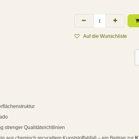
Auf die Wunschliste
erflächenstruktur
cado
g strenger Qualitätsrichtlinien
 aus chemisch recyceltem Kunststoffabfall – ein Beitrag zur
K