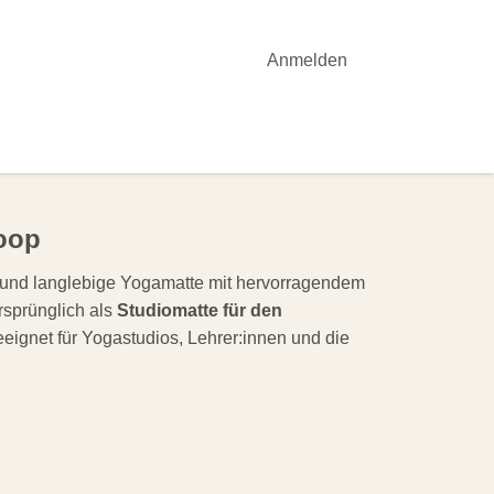
Anmelden
OTE
YOGA-UNTERRICHT
AKTUELLES
oop
e und langlebige Yogamatte mit hervorragendem
rsprünglich als
Studiomatte für den
eignet für Yogastudios, Lehrer:innen und die