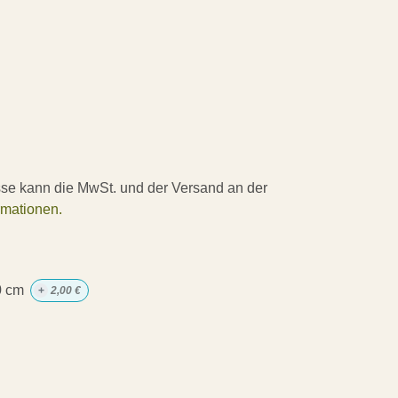
sse kann die MwSt. und der Versand an der
rmationen.
0 cm
+
2,00
€