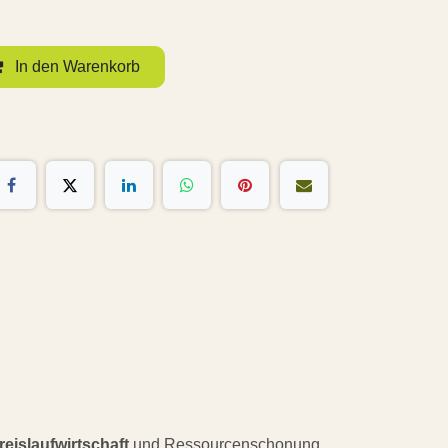
In den Warenkorb
reislaufwirtschaft
und Ressourcenschonung