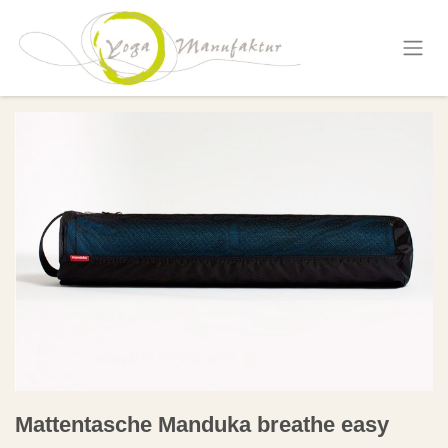
Zum Inhalt springen
Mattentasche Manduka breathe easy