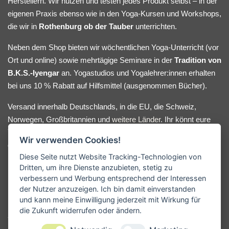
Herstellern. Wir nutzen und testen jedes Produkt selbst – in der
eigenen Praxis ebenso wie in den Yoga-Kursen und Workshops,
die wir in
Rothenburg ob der Tauber
unterrichten.
Neben dem Shop bieten wir wöchentlichen Yoga-Unterricht (vor
Ort und online) sowie mehrtägige Seminare in der
Tradition von
B.K.S.-Iyengar
an. Yogastudios und Yogalehrer:innen erhalten
bei uns 10 % Rabatt auf Hilfsmittel (ausgenommen Bücher).
Versand innerhalb Deutschlands, in die EU, die Schweiz,
Norwegen, Großbritannien und
weitere Länder
. Ihr könnt eure
Yoga-Hilfsmittel bequem online bestellen oder nach Absprache
Wir verwenden Cookies!
direkt bei uns im Lager abholen. Bei Fragen oder
Diese Seite nutzt Website Tracking-Technologien von
Beratungswunsch meldet euch gerne.
Dritten, um ihre Dienste anzubieten, stetig zu
verbessern und Werbung entsprechend der Interessen
der Nutzer anzuzeigen. Ich bin damit einverstanden
und kann meine Einwilligung jederzeit mit Wirkung für
KONTAKT
die Zukunft widerrufen oder ändern.
Yogamanufaktur - Andreas Kunze