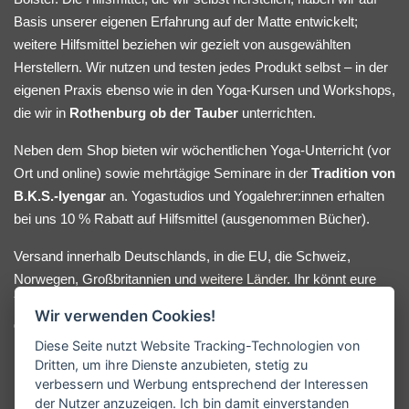
Basis unserer eigenen Erfahrung auf der Matte entwickelt;
weitere Hilfsmittel beziehen wir gezielt von ausgewählten
Herstellern. Wir nutzen und testen jedes Produkt selbst – in der
eigenen Praxis ebenso wie in den Yoga-Kursen und Workshops,
die wir in
Rothenburg ob der Tauber
unterrichten.
Neben dem Shop bieten wir wöchentlichen Yoga-Unterricht (vor
Ort und online) sowie mehrtägige Seminare in der
Tradition von
B.K.S.-Iyengar
an. Yogastudios und Yogalehrer:innen erhalten
bei uns 10 % Rabatt auf Hilfsmittel (ausgenommen Bücher).
Versand innerhalb Deutschlands, in die EU, die Schweiz,
Norwegen, Großbritannien und
weitere Länder
. Ihr könnt eure
Yoga-Hilfsmittel bequem online bestellen oder nach Absprache
Wir verwenden Cookies!
direkt bei uns im Lager abholen. Bei Fragen oder
Diese Seite nutzt Website Tracking-Technologien von
Beratungswunsch meldet euch gerne.
Dritten, um ihre Dienste anzubieten, stetig zu
verbessern und Werbung entsprechend der Interessen
der Nutzer anzuzeigen. Ich bin damit einverstanden