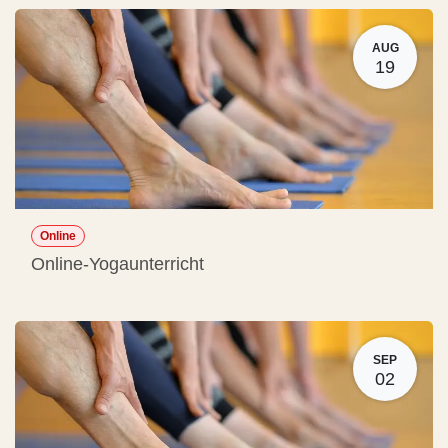
AUG
19
Online
Online-Yogaunterricht
SEP
02