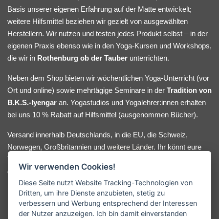
Basis unserer eigenen Erfahrung auf der Matte entwickelt;
weitere Hilfsmittel beziehen wir gezielt von ausgewählten
Herstellern. Wir nutzen und testen jedes Produkt selbst – in der
eigenen Praxis ebenso wie in den Yoga-Kursen und Workshops,
die wir in
Rothenburg ob der Tauber
unterrichten.
Neben dem Shop bieten wir wöchentlichen Yoga-Unterricht (vor
Ort und online) sowie mehrtägige Seminare in der
Tradition von
B.K.S.-Iyengar
an. Yogastudios und Yogalehrer:innen erhalten
bei uns 10 % Rabatt auf Hilfsmittel (ausgenommen Bücher).
Versand innerhalb Deutschlands, in die EU, die Schweiz,
Norwegen, Großbritannien und
weitere Länder
. Ihr könnt eure
Yoga-Hilfsmittel bequem online bestellen oder nach Absprache
Wir verwenden Cookies!
direkt bei uns im Lager abholen. Bei Fragen oder
Diese Seite nutzt Website Tracking-Technologien von
Beratungswunsch meldet euch gerne.
Dritten, um ihre Dienste anzubieten, stetig zu
verbessern und Werbung entsprechend der Interessen
der Nutzer anzuzeigen. Ich bin damit einverstanden