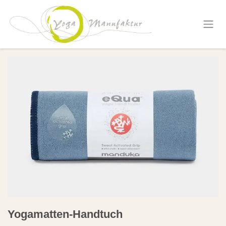
Zum Inhalt springen
Yogamatten-Handtuch