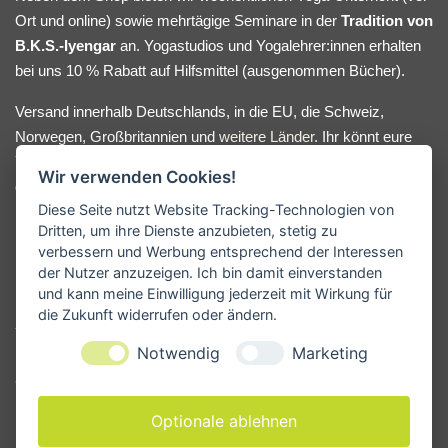
Ort und online) sowie mehrtägige Seminare in der
Tradition von
B.K.S.-Iyengar
an. Yogastudios und Yogalehrer:innen erhalten
bei uns 10 % Rabatt auf Hilfsmittel (ausgenommen Bücher).
Versand innerhalb Deutschlands, in die EU, die Schweiz,
Norwegen, Großbritannien und
weitere Länder
. Ihr könnt eure
Yoga-Hilfsmittel bequem online bestellen oder nach Absprache
Wir verwenden Cookies!
direkt bei uns im Lager abholen. Bei Fragen oder
Diese Seite nutzt Website Tracking-Technologien von
Beratungswunsch meldet euch gerne.
Dritten, um ihre Dienste anzubieten, stetig zu
verbessern und Werbung entsprechend der Interessen
der Nutzer anzuzeigen. Ich bin damit einverstanden
und kann meine Einwilligung jederzeit mit Wirkung für
KONTAKT
die Zukunft widerrufen oder ändern.
Yogamanufaktur - Andreas Kunze
Notwendig
Marketing
Erbsengäßchen 4
91541 Rothenburg ob der Tauber
Deutschland
Optionale ablehnen