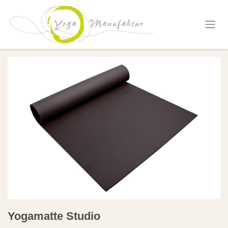
Zum Inhalt springen
Yogamatte Studio