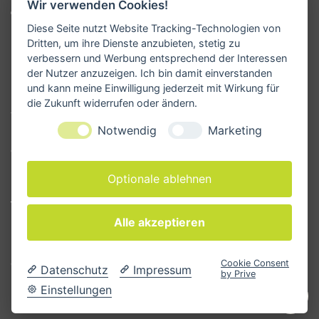
Wir verwenden Cookies!
direkt bei uns im Lager abholen. Bei Fragen oder
Diese Seite nutzt Website Tracking-Technologien von
Beratungswunsch meldet euch gerne.
Dritten, um ihre Dienste anzubieten, stetig zu
verbessern und Werbung entsprechend der Interessen
der Nutzer anzuzeigen. Ich bin damit einverstanden
und kann meine Einwilligung jederzeit mit Wirkung für
KONTAKT
die Zukunft widerrufen oder ändern.
Yogamanufaktur - Andreas Kunze
Notwendig
Marketing
Erbsengäßchen 4
91541 Rothenburg ob der Tauber
Deutschland
Optionale ablehnen
Tel. +49 171 33 28 962
Alle akzeptieren
E-Mail
info@yogamanufaktur.de
Cookie Consent
Cookie-Einstellungen ändern
Datenschutz
Impressum
by Prive
Einstellungen