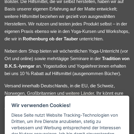
Bolster. Die Hilfsmittel, die wir selbst herstellen, haben wir auf
Basis unserer eigenen Erfahrung auf der Matte entwickelt;
weitere Hilfsmittel beziehen wir gezielt von ausgewählten
Herstellern. Wir nutzen und testen jedes Produkt selbst – in der
eigenen Praxis ebenso wie in den Yoga-Kursen und Workshops,
die wir in
Rothenburg ob der Tauber
unterrichten.
Neben dem Shop bieten wir wöchentlichen Yoga-Unterricht (vor
Ort und online) sowie mehrtägige Seminare in der
Tradition von
B.K.S.-Iyengar
an. Yogastudios und Yogalehrer:innen erhalten
bei uns 10 % Rabatt auf Hilfsmittel (ausgenommen Bücher).
Versand innerhalb Deutschlands, in die EU, die Schweiz,
Norwegen, Großbritannien und
weitere Länder
. Ihr könnt eure
Yoga-Hilfsmittel bequem online bestellen oder nach Absprache
Wir verwenden Cookies!
direkt bei uns im Lager abholen. Bei Fragen oder
Diese Seite nutzt Website Tracking-Technologien von
Beratungswunsch meldet euch gerne.
Dritten, um ihre Dienste anzubieten, stetig zu
verbessern und Werbung entsprechend der Interessen
der Nutzer anzuzeigen. Ich bin damit einverstanden