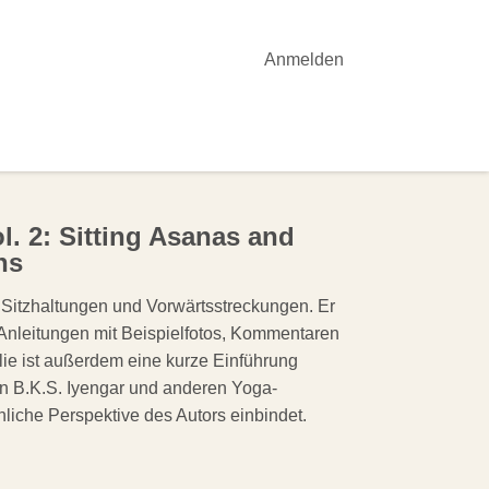
Anmelden
OTE
YOGA-UNTERRICHT
AKTUELLES
l. 2: Sitting Asanas and
ns
 Sitzhaltungen und Vorwärtsstreckungen. Er
tt-Anleitungen mit Beispielfotos, Kommentaren
ie ist außerdem eine kurze Einführung
on B.K.S. Iyengar und anderen Yoga-
liche Perspektive des Autors einbindet.