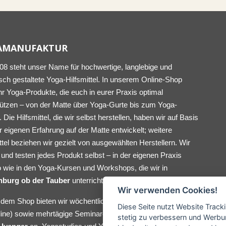
AMANUFAKTUR
008 steht unser Name für hochwertige, langlebige und
sch gestaltete Yoga-Hilfsmittel. In unserem Online-Shop
ihr Yoga-Produkte, die euch in eurer Praxis optimal
tützen – von der Matte über Yoga-Gurte bis zum Yoga-
. Die Hilfsmittel, die wir selbst herstellen, haben wir auf Basis
 eigenen Erfahrung auf der Matte entwickelt; weitere
ttel beziehen wir gezielt von ausgewählten Herstellern. Wir
und testen jedes Produkt selbst – in der eigenen Praxis
 wie in den Yoga-Kursen und Workshops, die wir in
nburg ob der Tauber
unterrichten.
Wir verwenden Cookies!
dem Shop bieten wir wöchentlichen Yoga-Unterricht (vor Ort
Diese Seite nutzt Website Track
line) sowie mehrtägige Seminare in der
Tradition von
stetig zu verbessern und Werbu