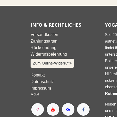
INFO & RECHTLICHES
YOG
Versandkosten
Seit 2
Zahlungsarten
ästheti
Rücksendung
findet 
Widerrufsbelehrung
unters
Bolster
Zum Online-Widerruf
unserer
Hilfsmi
Kontakt
nutzen 
Datenschutz
ebenso
Impressum
Rothe
AGB
Neben 
und on