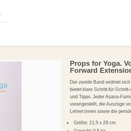
OLSTER
HILFSMITTEL
BÜCHER
ANGEB
Props for Yoga. Vo
Forward Extensio
Der zweite Band widmet sich
bietet klare Schritt-für-Schri
und Tipps. Jeder Asana-Famil
vorangestellt, die Auszüge v
Lehrer:innen sowie die persön
Größe: 21,5 x 28 cm
Gewicht: 0,5 kg