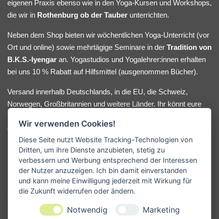
eigenen Praxis ebenso wie in den Yoga-Kursen und Workshops,
die wir in
Rothenburg ob der Tauber
unterrichten.
Neben dem Shop bieten wir wöchentlichen Yoga-Unterricht (vor
Ort und online) sowie mehrtägige Seminare in der
Tradition von
B.K.S.-Iyengar
an. Yogastudios und Yogalehrer:innen erhalten
bei uns 10 % Rabatt auf Hilfsmittel (ausgenommen Bücher).
Versand innerhalb Deutschlands, in die EU, die Schweiz,
Norwegen, Großbritannien und
weitere Länder
. Ihr könnt eure
Yoga-Hilfsmittel bequem online bestellen oder nach Absprache
Wir verwenden Cookies!
direkt bei uns im Lager abholen. Bei Fragen oder
Diese Seite nutzt Website Tracking-Technologien von
Beratungswunsch meldet euch gerne.
Dritten, um ihre Dienste anzubieten, stetig zu
verbessern und Werbung entsprechend der Interessen
der Nutzer anzuzeigen. Ich bin damit einverstanden
KONTAKT
und kann meine Einwilligung jederzeit mit Wirkung für
die Zukunft widerrufen oder ändern.
Yogamanufaktur - Andreas Kunze
Notwendig
Marketing
Erbsengäßchen 4