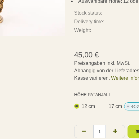
Auswählbare Höhe: 12 ode
Stock status:
Delivery time:
Weight:
45,00
€
Preisangaben inkl. MwSt.
Abhängig von der Lieferadre
Kasse variieren.
Weitere Info
HÖHE PATANJALI
12 cm
17 cm
+
44,0