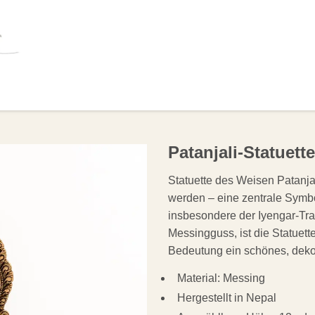
OLSTER
HILFSMITTEL
BÜCHER
ANGEB
Patanjali-Statuette
Statuette des Weisen Patanja
werden – eine zentrale Symbo
insbesondere der Iyengar-Tradi
Messingguss, ist die Statuet
Bedeutung ein schönes, dekor
Material: Messing
Hergestellt in Nepal