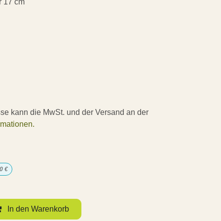
r 17 cm
sse kann die MwSt. und der Versand an der
rmationen.
0
€
In den Warenkorb