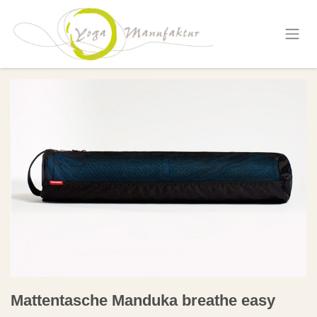
Zum Inhalt springen
Mattentasche Manduka breathe easy