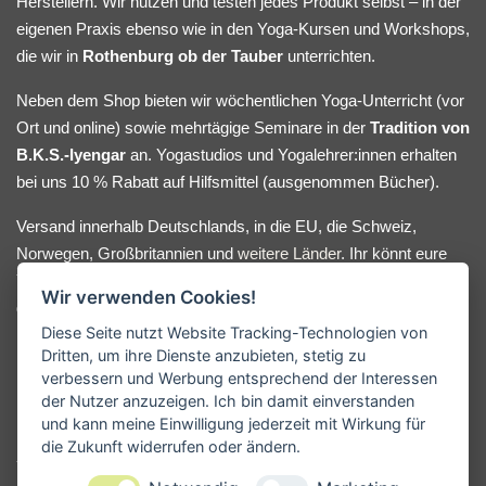
Herstellern. Wir nutzen und testen jedes Produkt selbst – in der
eigenen Praxis ebenso wie in den Yoga-Kursen und Workshops,
die wir in
Rothenburg ob der Tauber
unterrichten.
Neben dem Shop bieten wir wöchentlichen Yoga-Unterricht (vor
Ort und online) sowie mehrtägige Seminare in der
Tradition von
B.K.S.-Iyengar
an. Yogastudios und Yogalehrer:innen erhalten
bei uns 10 % Rabatt auf Hilfsmittel (ausgenommen Bücher).
Versand innerhalb Deutschlands, in die EU, die Schweiz,
Norwegen, Großbritannien und
weitere Länder
. Ihr könnt eure
Yoga-Hilfsmittel bequem online bestellen oder nach Absprache
Wir verwenden Cookies!
direkt bei uns im Lager abholen. Bei Fragen oder
Diese Seite nutzt Website Tracking-Technologien von
Beratungswunsch meldet euch gerne.
Dritten, um ihre Dienste anzubieten, stetig zu
verbessern und Werbung entsprechend der Interessen
der Nutzer anzuzeigen. Ich bin damit einverstanden
und kann meine Einwilligung jederzeit mit Wirkung für
KONTAKT
die Zukunft widerrufen oder ändern.
Yogamanufaktur - Andreas Kunze