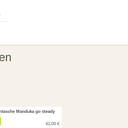
OLSTER
HILFSMITTEL
BÜCHER
ANGEB
en
ntasche Manduka go steady
62,00
€