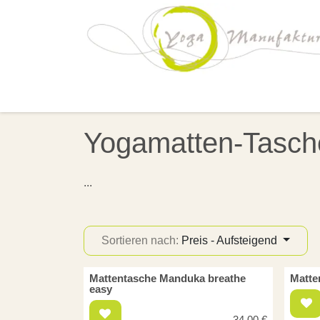
Zum Inhalt springen
MATTEN
UNTERLAGEN
B
Yogamatten-Tasch
...
Sortieren nach:
Preis - Aufsteigend
Mattentasche Manduka breathe
Matte
easy
34,00
€