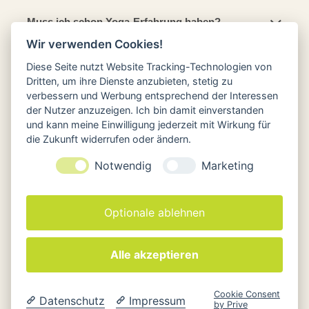
Muss ich schon Yoga-Erfahrung haben?
Wir verwenden Cookies!
Wie melde ich mich an?
Diese Seite nutzt Website Tracking-Technologien von
Dritten, um ihre Dienste anzubieten, stetig zu
verbessern und Werbung entsprechend der Interessen
Gibt es eine Mittagspause?
der Nutzer anzuzeigen. Ich bin damit einverstanden
und kann meine Einwilligung jederzeit mit Wirkung für
Kann ich den Workshop mit einem Ausflug nach
die Zukunft widerrufen oder ändern.
Rothenburg verbinden?
Notwendig
Marketing
Ja, viele Teilnehmende reisen von weiter her an und
verbinden den Workshop gerne mit einem Besuch
Optionale ablehnen
der historischen Altstadt Rothenburgs oder einer
Übernachtung – gerade auch aus dem Raum
Alle akzeptieren
Stuttgart oder Tübingen, wo Andreas früher
unterrichtet hat.
Cookie Consent
Datenschutz
Impressum
by Prive