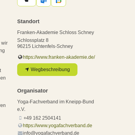
Standort
Franken-Akademie Schloss Schney
Schlossplatz 8
 wir
96215 Lichtenfels-Schney
ung
https://www.franken-akademie.de/
Wegbeschreibung
t
gen
Organisator
Yoga-Fachverband im Kneipp-Bund
ren
e.V.
+49 162 2504141
https://www.yogafachverband.de
info@yogafachverband.de