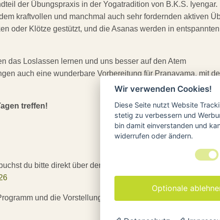
dteil der Übungspraxis in der Yogatradition von B.K.S. Iyengar.
u dem kraftvollen und manchmal auch sehr fordernden aktiven Ü
cken oder Klötze gestützt, und die Asanas werden in entspannten
en das Loslassen lernen und uns besser auf den Atem
ungen auch eine wunderbare Vorbereitung für Pranayama, mit d
Wir verwenden Cookies!
Diese Seite nutzt Website Track
agen treffen!
stetig zu verbessern und Werbu
bin damit einverstanden und kann
widerrufen oder ändern.
buchst du bitte direkt über den Yoga-Fachverband:
26
Optionale ablehne
Programm und die Vorstellung der Workshop-Leiter:innen. Die