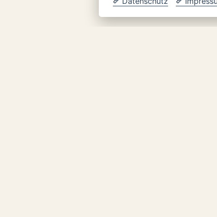
Datenschutz
Impress
tt?
 und wann finden sie statt?
en"?
Was erwartet mich im Workshop "Regeneratives Yoga und Pranayama"?
 du direkt über den Yoga-Fachverband im Kneipp-Bund e.V. Dort
. Die Anmeldefrist endet am 15. September 2026.