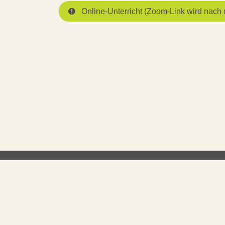
Online-Unterricht (Zoom-Link wird na
INFO & RECHTLICHES
YOG
Versandkosten
Seit 2
Zahlungsarten
ästheti