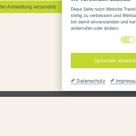
ch der Anmeldung versendet)
Diese Seite nutzt Website Track
stetig zu verbessern und Werbu
bin damit einverstanden und kann
widerrufen oder ändern.
Optionale ablehne
Datenschutz
Impress
AMANUFAKTUR
008 steht unser Name für hochwertige, langlebige und
sch gestaltete Yoga-Hilfsmittel. In unserem Online-Shop