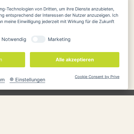
ing-Technologien von Dritten, um ihre Dienste anzubieten,
Yogamanufaktur
ng entsprechend der Interessen der Nutzer anzuzeigen. Ich
+49 (0)9861 976 54 88
 meine Einwilligung jederzeit mit Wirkung für die Zukunft
+49(0)171 332 89 62
http://www.yogamanufaktur.de
Notwendig
Marketing
info@yogamanufaktur.de
n
Alle akzeptieren
Cookie Consent by Prive
um
Einstellungen
KONTAKT
Yogamanufaktur - Andreas Kunze
Erbsengäßchen 4