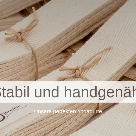
tabil und handgenä
Unsere perfekten Yogagurte