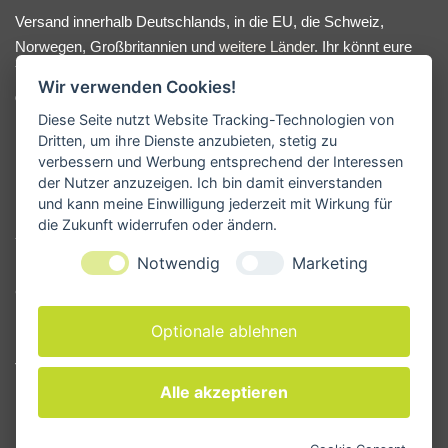
Versand innerhalb Deutschlands, in die EU, die Schweiz,
Norwegen, Großbritannien und
weitere Länder
. Ihr könnt eure
Yoga-Hilfsmittel bequem online bestellen oder nach Absprache
Wir verwenden Cookies!
direkt bei uns im Lager abholen. Bei Fragen oder
Diese Seite nutzt Website Tracking-Technologien von
Beratungswunsch meldet euch gerne.
Dritten, um ihre Dienste anzubieten, stetig zu
verbessern und Werbung entsprechend der Interessen
der Nutzer anzuzeigen. Ich bin damit einverstanden
KONTAKT
und kann meine Einwilligung jederzeit mit Wirkung für
die Zukunft widerrufen oder ändern.
Yogamanufaktur - Andreas Kunze
Notwendig
Marketing
Erbsengäßchen 4
91541 Rothenburg ob der Tauber
Deutschland
Optionale ablehnen
Tel. +49 171 33 28 962
Alle akzeptieren
E-Mail
info@yogamanufaktur.de