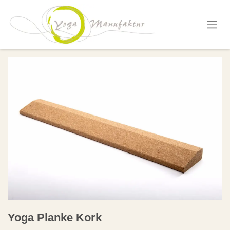
Zum Inhalt springen
Yoga Planke Kork