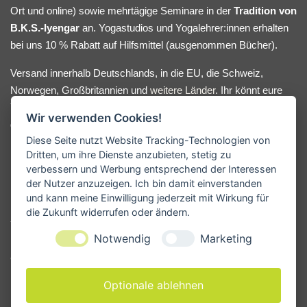
Ort und online) sowie mehrtägige Seminare in der
Tradition von
B.K.S.-Iyengar
an. Yogastudios und Yogalehrer:innen erhalten
bei uns 10 % Rabatt auf Hilfsmittel (ausgenommen Bücher).
Versand innerhalb Deutschlands, in die EU, die Schweiz,
Norwegen, Großbritannien und
weitere Länder
. Ihr könnt eure
Yoga-Hilfsmittel bequem online bestellen oder nach Absprache
Wir verwenden Cookies!
direkt bei uns im Lager abholen. Bei Fragen oder
Diese Seite nutzt Website Tracking-Technologien von
Beratungswunsch meldet euch gerne.
Dritten, um ihre Dienste anzubieten, stetig zu
verbessern und Werbung entsprechend der Interessen
der Nutzer anzuzeigen. Ich bin damit einverstanden
KONTAKT
und kann meine Einwilligung jederzeit mit Wirkung für
die Zukunft widerrufen oder ändern.
Yogamanufaktur - Andreas Kunze
Notwendig
Marketing
Erbsengäßchen 4
91541 Rothenburg ob der Tauber
Deutschland
Optionale ablehnen