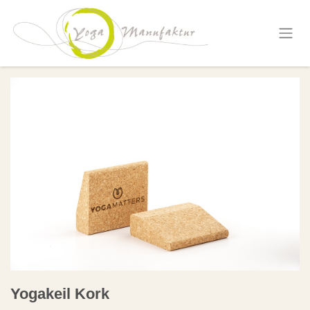
Zum Inhalt springen
Yogakeil Kork