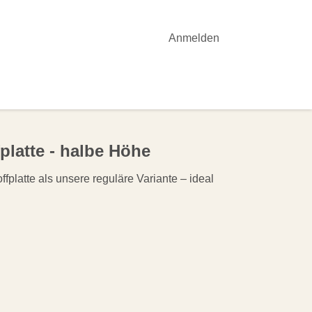
Anmelden
OTE
YOGA-UNTERRICHT
AKTUELLES
latte - halbe Höhe
fplatte als unsere reguläre Variante – ideal