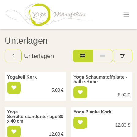
Zum Inhalt springen
Unterlagen
Unterlagen
Yogakeil Kork
Yoga Schaumstoffplatte -
halbe Höhe
5,00
€
6,50
€
Yoga
Yoga Planke Kork
Schulterstandunterlage 30
x 40 cm
12,00
€
12,00
€