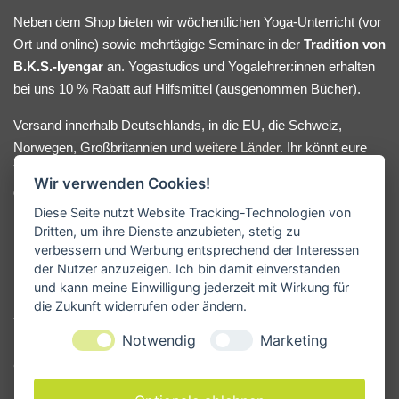
Neben dem Shop bieten wir wöchentlichen Yoga-Unterricht (vor
Ort und online) sowie mehrtägige Seminare in der
Tradition von
B.K.S.-Iyengar
an. Yogastudios und Yogalehrer:innen erhalten
bei uns 10 % Rabatt auf Hilfsmittel (ausgenommen Bücher).
Versand innerhalb Deutschlands, in die EU, die Schweiz,
Norwegen, Großbritannien und
weitere Länder
. Ihr könnt eure
Yoga-Hilfsmittel bequem online bestellen oder nach Absprache
Wir verwenden Cookies!
direkt bei uns im Lager abholen. Bei Fragen oder
Diese Seite nutzt Website Tracking-Technologien von
Beratungswunsch meldet euch gerne.
Dritten, um ihre Dienste anzubieten, stetig zu
verbessern und Werbung entsprechend der Interessen
der Nutzer anzuzeigen. Ich bin damit einverstanden
und kann meine Einwilligung jederzeit mit Wirkung für
KONTAKT
die Zukunft widerrufen oder ändern.
Yogamanufaktur - Andreas Kunze
Notwendig
Marketing
Erbsengäßchen 4
91541 Rothenburg ob der Tauber
Deutschland