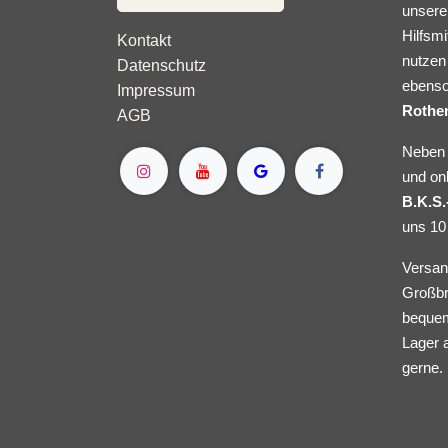
unserer
Hilfsmi
Kontakt
nutzen 
Datenschutz
ebenso
Impressum
Rothe
AGB
Neben 
und on
B.K.S.
uns 10
Versan
Großbr
bequem
Lager 
gerne.