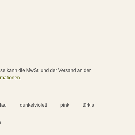
sse kann die MwSt. und der Versand an der
rmationen.
blau
dunkelviolett
pink
türkis
n