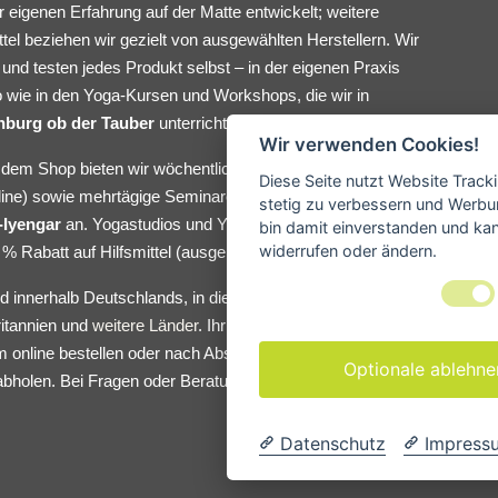
 eigenen Erfahrung auf der Matte entwickelt; weitere
ttel beziehen wir gezielt von ausgewählten Herstellern. Wir
und testen jedes Produkt selbst – in der eigenen Praxis
 wie in den Yoga-Kursen und Workshops, die wir in
nburg ob der Tauber
unterrichten.
Wir verwenden Cookies!
dem Shop bieten wir wöchentlichen Yoga-Unterricht (vor Ort
Diese Seite nutzt Website Track
line) sowie mehrtägige Seminare in der
Tradition von
stetig zu verbessern und Werbu
-Iyengar
an. Yogastudios und Yogalehrer:innen erhalten bei
bin damit einverstanden und kann
widerrufen oder ändern.
 % Rabatt auf Hilfsmittel (ausgenommen Bücher).
d innerhalb Deutschlands, in die EU, die Schweiz, Norwegen,
itannien und
weitere Länder
. Ihr könnt eure Yoga-Hilfsmittel
 online bestellen oder nach Absprache direkt bei uns im
Optionale ablehne
abholen. Bei Fragen oder Beratungswunsch meldet euch
Datenschutz
Impress