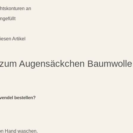
chtskonturen an
ngefüllt
esen Artikel
en zum Augensäckchen Baumwolle
endel bestellen?
von Hand waschen.