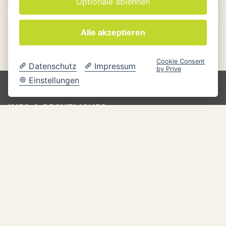
Optionale ablehnen
Alle akzeptieren
Cookie Consent
Datenschutz
Impressum
by Prive
Einstellungen
INFO & RECHTLICHES
Versandkosten
Zahlungsarten
Rücksendung
Widerrufsbelehrung
Zum Online-Widerruf
Kontakt
Datenschutz