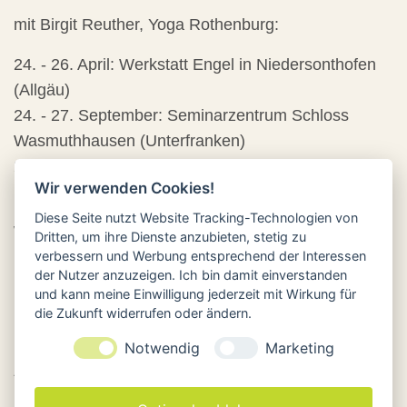
mit Birgit Reuther, Yoga Rothenburg:
24. - 26. April: Werkstatt Engel in Niedersonthofen
(Allgäu)
24. - 27. September: Seminarzentrum Schloss
Wasmuthhausen (Unterfranken)
20. - 22. November: Werkstatt Engel in
Wir verwenden Cookies!
Niedersonthofen (Allgäu)
Diese Seite nutzt Website Tracking-Technologien von
Weitere Infos und Details zur Anmeldung findet ihr
Dritten, um ihre Dienste anzubieten, stetig zu
hier
.
verbessern und Werbung entsprechend der Interessen
der Nutzer anzuzeigen. Ich bin damit einverstanden
und kann meine Einwilligung jederzeit mit Wirkung für
die Zukunft widerrufen oder ändern.
Notwendig
Marketing
ARCHIV